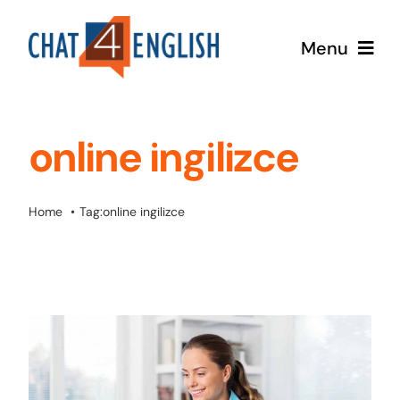
Skip
to
Menu
content
Anasayfa
Neden Biz?
online ingilizce
Fiyatlar
Hakkımızda
Home
Tag:
online ingilizce
Blog
Hesabım
Eğitimler
Rezervasyon