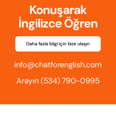
Konuşarak
İngilizce Öğren
Daha fazla bilgi için bize ulaşın
info@chatforenglish.com
Arayın
(534) 790-0995